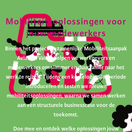
Mobiliteitsoplossingen voor
jouw medewerkers
Binnen het project Gezamenlijke Mobiliteitsaanpak
Aviation Valley helpen we werkgevers en
medewerkers om slimmer en duurzamer naar het
werk te reizen. Tijdens een kosteloze pilotperiode
introduceren en testen we nieuwe
mobiliteitsoplossingen, waarna we samen werken
aan een structurele businesscase voor de
toekomst.
Doe mee en ontdek welke oplossingen jouw