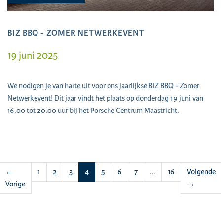
BIZ BBQ - ZOMER NETWERKEVENT
19 juni 2025
We nodigen je van harte uit voor ons jaarlijkse BIZ BBQ - Zomer
Netwerkevent! Dit jaar vindt het plaats op donderdag 19 juni van
16.00 tot 20.00 uur bij het Porsche Centrum Maastricht.
(huidige)
←
1
2
3
4
5
6
7
…
16
Volgende
Vorige
→