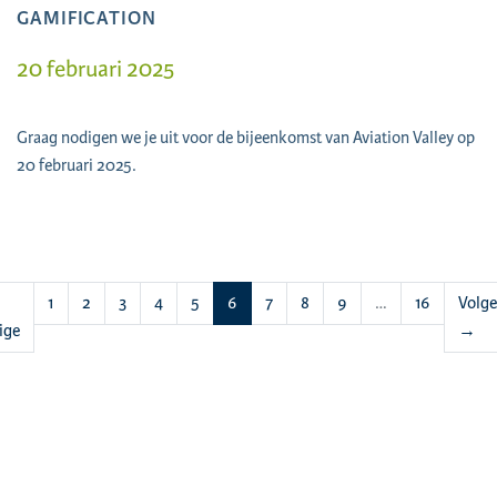
GAMIFICATION
20 februari 2025
Graag nodigen we je uit voor de bijeenkomst van Aviation Valley op
20 februari 2025.
(huidige)
1
2
3
4
5
6
7
8
9
…
16
Volg
ige
→