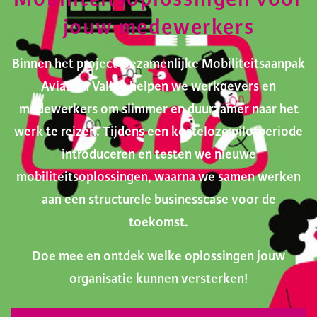
jouw medewerkers
Binnen het project Gezamenlijke Mobiliteitsaanpak
Aviation Valley helpen we werkgevers en
medewerkers om slimmer en duurzamer naar het
werk te reizen. Tijdens een kosteloze pilotperiode
introduceren en testen we nieuwe
mobiliteitsoplossingen, waarna we samen werken
aan een structurele businesscase voor de
toekomst.
Doe mee en ontdek welke oplossingen jouw
organisatie kunnen versterken!