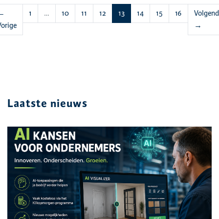
(huidige)
←
1
…
10
11
12
13
14
15
16
Volgend
Vorige
→
Laatste nieuws