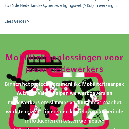
2026 de Nederlandse Cyberbeveiligingswet (NIS2) in werking.…
Lees verder
Mobiliteitsoplossingen voor
jouw medewerkers
Binnen het project Gezamenlijke Mobiliteitsaanpak
Aviation Valley helpen we werkgevers en
medewerkers om slimmer en duurzamer naar het
werk te reizen. Tijdens een kosteloze pilotperiode
introduceren en testen we nieuwe