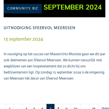
COMMUNITY, BIZ
UITNODIGING SFEERVOL MEERSSEN
15 september 2024
In navolging op het succes van Maastrichts Mooiste gaan we dit jaar
ook deelnemen aan Sfeervol Meerssen. We kunnen natuurlijk niet
wegblijven van een loopevenement dat zo dicht bij ons
bedrijventerrein ligt. Op zondag 15 september 2024 is de omgeving
van Meerssen hét decor van Sfeervol Meerssen.
(huidige)
1
…
4
5
6
7
8
9
10
…
16
Volg