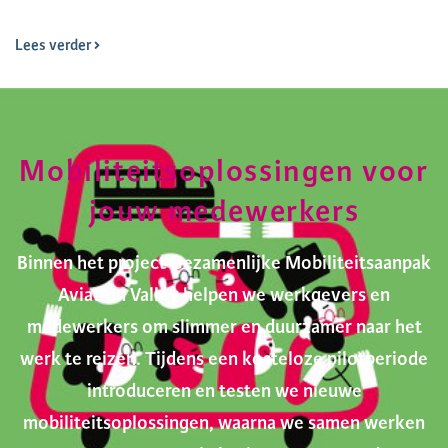
Lees verder
Mobiliteitsoplossingen voor
jouw medewerkers
Binnen het project Gezamenlijke Mobiliteitsaanpak
Aviation Valley helpen we werkgevers en
medewerkers om slimmer en duurzamer naar het
werk te reizen. Tijdens een kosteloze pilotperiode
introduceren en testen we nieuwe
mobiliteitsoplossingen, waarna we samen werken