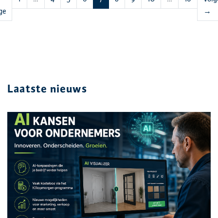
ge
→
Laatste nieuws