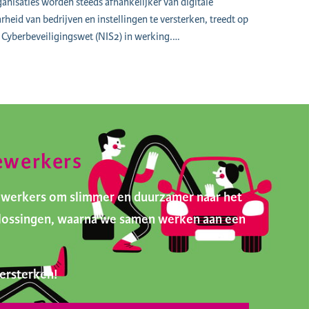
nisaties worden steeds afhankelijker van digitale
heid van bedrijven en instellingen te versterken, treedt op
Cyberbeveiligingswet (NIS2) in werking.…
ewerkers
ewerkers om slimmer en duurzamer naar het
oplossingen, waarna we samen werken aan een
ersterken!