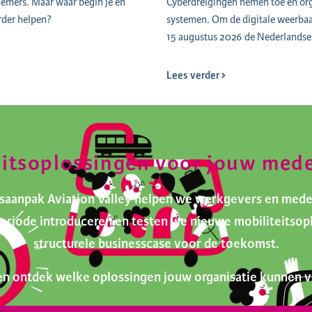
nemers. Maar waar begin je en
Cyberdreigingen nemen toe en orga
rder helpen?
systemen. Om de digitale weerbaar
15 augustus 2026 de Nederlandse 
Lees verder
eitsoplossingen voor jouw med
itsaanpak Aviation Valley helpen we werkgevers en med
tperiode introduceren en testen we nieuwe mobiliteits
structurele businesscase voor de toekomst.
n ontdek welke oplossingen jouw organisatie kunnen v