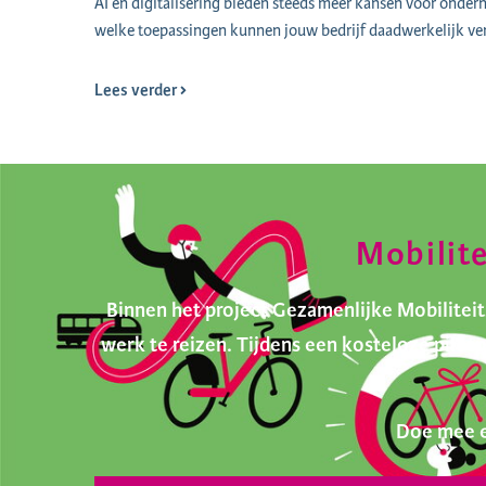
AI en digitalisering bieden steeds meer kansen voor onder
welke toepassingen kunnen jouw bedrijf daadwerkelijk ve
Lees verder
Mobilit
Binnen het project Gezamenlijke Mobilite
werk te reizen. Tijdens een kosteloze pilo
Doe mee e