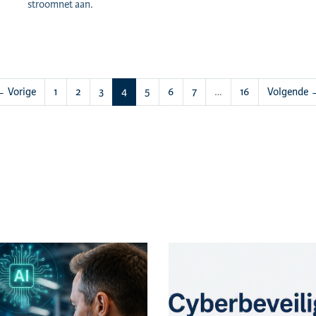
stroomnet aan.
(huidige)
 Vorige
1
2
3
4
5
6
7
…
16
Volgende