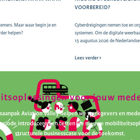
VOORBEREID?
nemers. Maar waar begin je en
Cyberdreigingen nemen toe en orga
rder helpen?
systemen. Om de digitale weerbaar
15 augustus 2026 de Nederlandse 
Lees verder
eitsoplossingen voor jouw med
itsaanpak Aviation Valley helpen we werkgevers en med
tperiode introduceren en testen we nieuwe mobiliteits
structurele businesscase voor de toekomst.