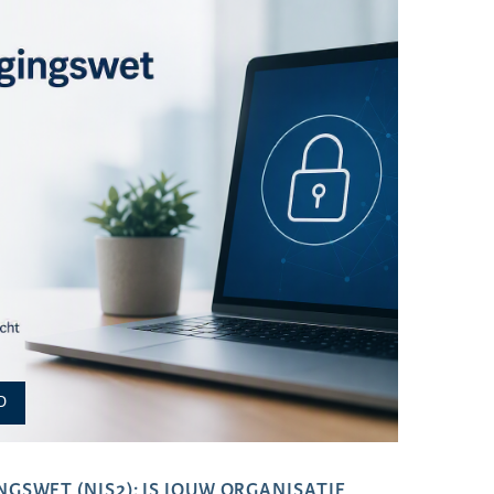
D
GSWET (NIS2): IS JOUW ORGANISATIE