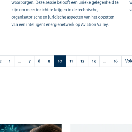
waarborgen. Deze sessie belooft een unieke gelegenheid te
w
zijn om meer inzicht te krijgen in de technische,
v
organisatorische en juridische aspecten van het opzetten
van een intelligent energienetwerk op Aviation Valley.
(huidige)
e
1
…
7
8
9
10
11
12
13
…
16
Vo