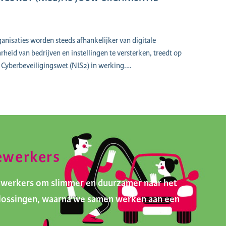
nisaties worden steeds afhankelijker van digitale
heid van bedrijven en instellingen te versterken, treedt op
Cyberbeveiligingswet (NIS2) in werking.…
ewerkers
ewerkers om slimmer en duurzamer naar het
oplossingen, waarna we samen werken aan een