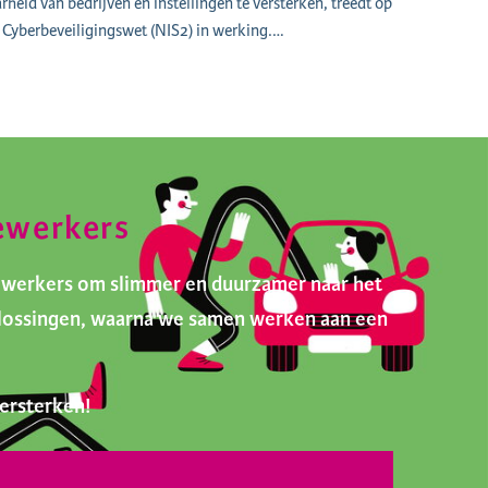
heid van bedrijven en instellingen te versterken, treedt op
Cyberbeveiligingswet (NIS2) in werking.…
ewerkers
ewerkers om slimmer en duurzamer naar het
oplossingen, waarna we samen werken aan een
ersterken!