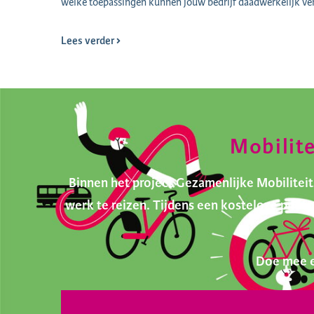
welke toepassingen kunnen jouw bedrijf daadwerkelijk ve
Lees verder
Mobilit
Binnen het project Gezamenlijke Mobilite
werk te reizen. Tijdens een kosteloze pilo
Doe mee e