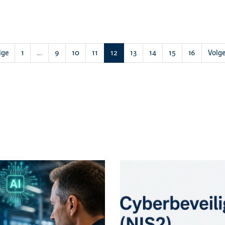
(huidige)
ige
1
…
9
10
11
12
13
14
15
16
Volg