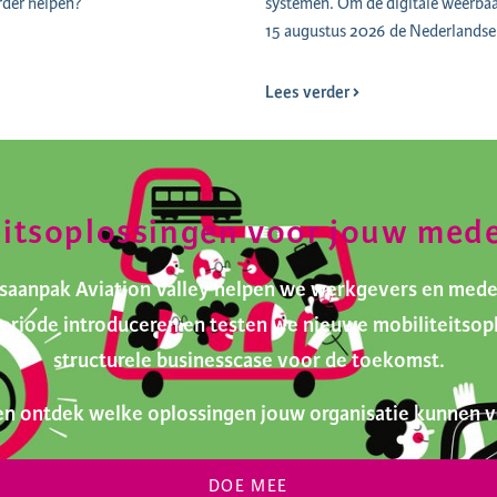
rder helpen?
systemen. Om de digitale weerbaar
15 augustus 2026 de Nederlandse 
Lees verder
eitsoplossingen voor jouw med
itsaanpak Aviation Valley helpen we werkgevers en med
tperiode introduceren en testen we nieuwe mobiliteits
structurele businesscase voor de toekomst.
n ontdek welke oplossingen jouw organisatie kunnen v
DOE MEE