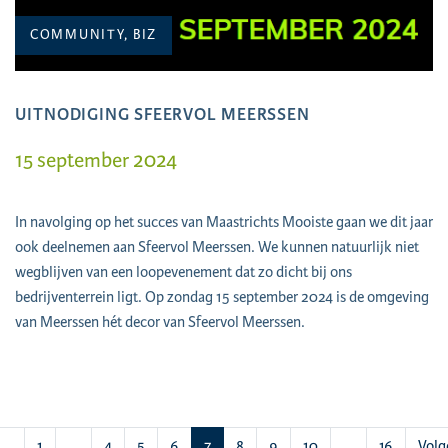
COMMUNITY, BIZ
UITNODIGING SFEERVOL MEERSSEN
15 september 2024
In navolging op het succes van Maastrichts Mooiste gaan we dit jaar
ook deelnemen aan Sfeervol Meerssen. We kunnen natuurlijk niet
wegblijven van een loopevenement dat zo dicht bij ons
bedrijventerrein ligt. Op zondag 15 september 2024 is de omgeving
van Meerssen hét decor van Sfeervol Meerssen.
(huidige)
1
…
4
5
6
7
8
9
10
…
16
Volg