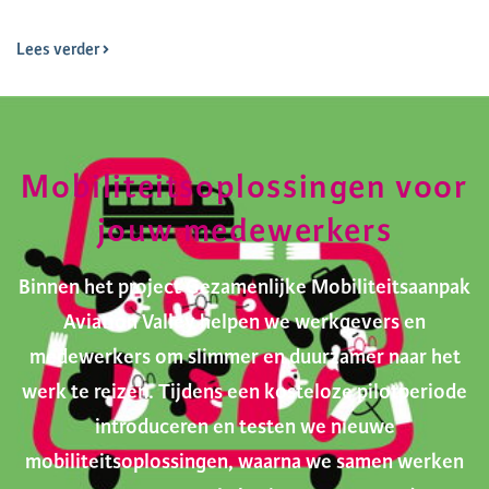
Lees verder
Mobiliteitsoplossingen voor
jouw medewerkers
Binnen het project Gezamenlijke Mobiliteitsaanpak
Aviation Valley helpen we werkgevers en
medewerkers om slimmer en duurzamer naar het
werk te reizen. Tijdens een kosteloze pilotperiode
introduceren en testen we nieuwe
mobiliteitsoplossingen, waarna we samen werken