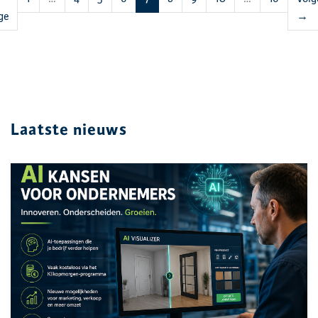
ge
→
Laatste nieuws