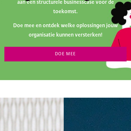
aan een structurele businesscase voor de
toekomst.
Doe mee en ontdek welke oplossingen jouw
organisatie kunnen versterken!
DOE MEE