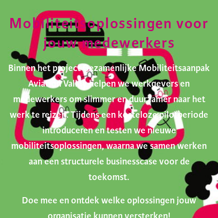
Mobiliteitsoplossingen voor
jouw medewerkers
Binnen het project Gezamenlijke Mobiliteitsaanpak
Aviation Valley helpen we werkgevers en
medewerkers om slimmer en duurzamer naar het
werk te reizen. Tijdens een kosteloze pilotperiode
introduceren en testen we nieuwe
mobiliteitsoplossingen, waarna we samen werken
aan een structurele businesscase voor de
toekomst.
Doe mee en ontdek welke oplossingen jouw
organisatie kunnen versterken!