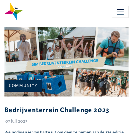
Skip
to
main
content
CATEGORIE:
COMMUNITY
Bedrijventerrein Challenge 2023
07 juli 2023
We nodigen je van harte uit om deel te nemen aan de 13e editie