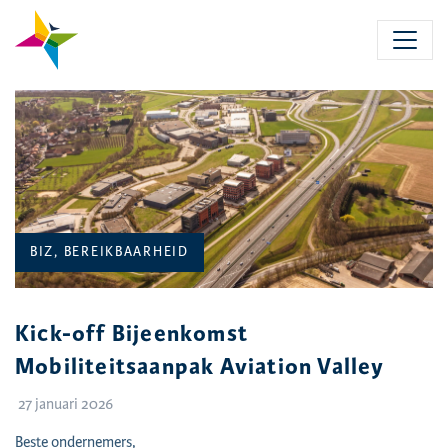
Skip
to
main
content
CATEGORIEËN:
BIZ, BEREIKBAARHEID
Kick-off Bijeenkomst
Mobiliteitsaanpak Aviation Valley
27 januari 2026
Beste ondernemers,