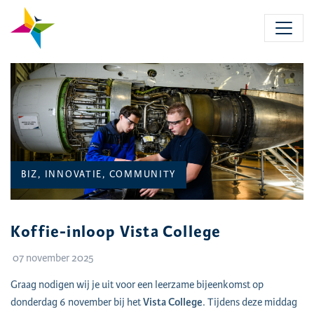
Skip
to
main
content
CATEGORIEËN:
BIZ, INNOVATIE, COMMUNITY
Koffie-inloop Vista College
07 november 2025
Graag nodigen wij je uit voor een leerzame bijeenkomst op
donderdag 6 november bij het
Vista College
. Tijdens deze middag