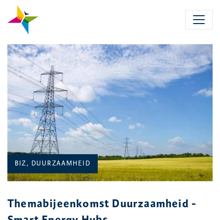
Skip
to
main
content
CATEGORIEËN:
BIZ, DUURZAAMHEID
Themabijeenkomst Duurzaamheid -
Smart Energy Hubs