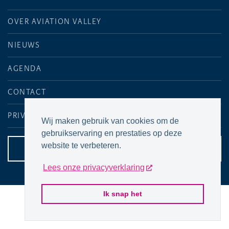
OVER AVIATION VALLEY
NIEUWS
AGENDA
CONTACT
PRIVACYVERKLARING
Wij maken gebruik van cookies om de
gebruikservaring en prestaties op deze
website te verbeteren.
CONTACTPAGINA
Lees onze privacyverklaring
Ik snap het
© 2026 Aviation Valley Maastricht Aachen Airport
Website door
P&P Company