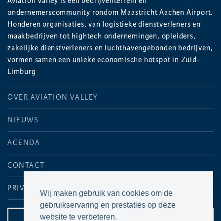
Aviation Valley is een bedrijventerrein én
ondernemerscommunity rondom Maastricht Aachen Airport.
Honderen organisaties, van logistieke dienstverleners en
maakbedrijven tot hightech ondernemingen, opleiders,
zakelijke dienstverleners en luchthavengebonden bedrijven,
vormen samen een unieke economische hotspot in Zuid-
Limburg
OVER AVIATION VALLEY
NIEUWS
AGENDA
CONTACT
PRIVACYVERKLARING
Wij maken gebruik van cookies om de
gebruikservaring en prestaties op deze
website te verbeteren.
CONTACTPAGINA