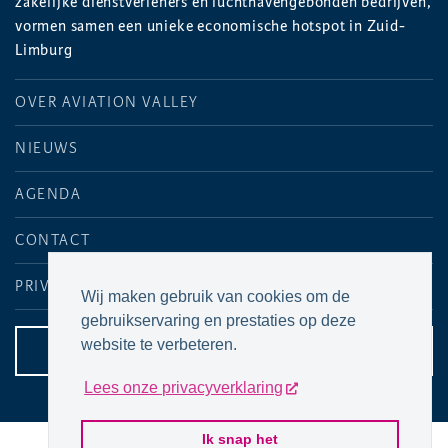
zakelijke dienstverleners en luchthavengebonden bedrijven,
vormen samen een unieke economische hotspot in Zuid-
Limburg
OVER AVIATION VALLEY
NIEUWS
AGENDA
CONTACT
PRIVACYVERKLARING
Wij maken gebruik van cookies om de
gebruikservaring en prestaties op deze
website te verbeteren.
CONTACTPAGINA
Lees onze privacyverklaring
Ik snap het