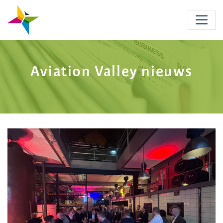
Skip
to
main
content
Aviation Valley nieuws