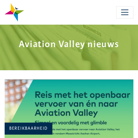
Skip
to
main
content
Aviation Valley nieuws
CATEGORIE:
BEREIKBAARHEID