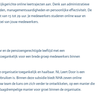
ijkgerichte online leertrajecten aan. Denk aan administratieve
en, managementvaardigheden en persoonlijke effectiviteit. De
ast van 15 tot 29 uur. Je medewerkers studeren online waar en
roei van jouw medewerkers.
ar en de pensioengerechtigde leeftijd met een
toegankelijk voor een brede groep medewerkers binnen
organisatie toegankelijk en haalbaar. NL Leert Door is een
bruiken is. Binnen deze subsidie biedt NHA zeven online
 jouw team de kans om zich verder te ontwikkelen, op een manier die
laagdrempelige manier voor groei binnen de organisatie.