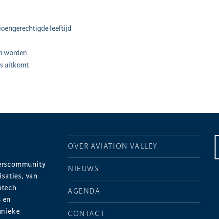
ioengerechtigde leeftijd
an worden
rs uitkomt
OVER AVIATION VALLEY
merscommunity
NIEUWS
saties, van
htech
AGENDA
s en
unieke
CONTACT