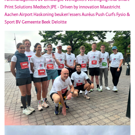
Print Solutions Medtech
JPE - Driven by innovation
Maastricht
Aachen Airport
Haskoning
beuken'essers
Auréus
Push
Curfs Fysio &
Sport BV
Gemeente Beek
Deloitte