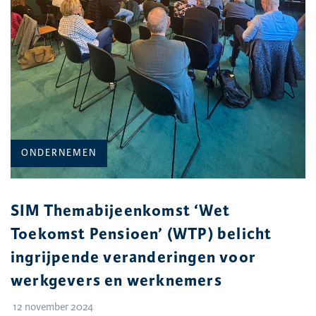
CATEGORIE:
ONDERNEMEN
SIM Themabijeenkomst ‘Wet
Toekomst Pensioen’ (WTP) belicht
ingrijpende veranderingen voor
werkgevers en werknemers
12 november 2024