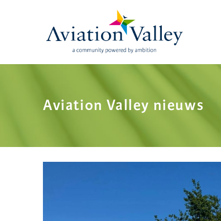
Skip
to
main
content
Aviation Valley nieuws