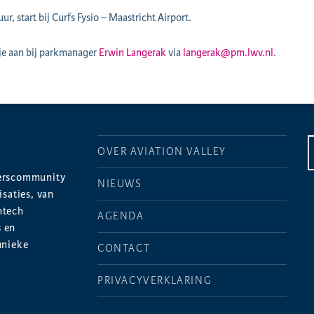
, start bij Curfs Fysio – Maastricht Airport.
 je aan bij parkmanager
Erwin Langerak
via
langerak@pm.lwv.nl
.
OVER AVIATION VALLEY
merscommunity
NIEUWS
saties, van
htech
AGENDA
s en
unieke
CONTACT
PRIVACYVERKLARING