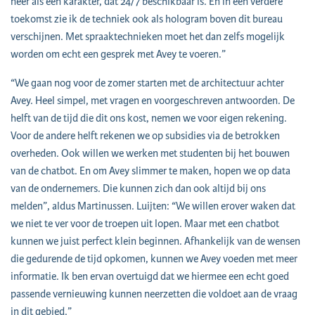
neer als een karakter, dat 24/7 beschikbaar is. En in een verdere
toekomst zie ik de techniek ook als hologram boven dit bureau
verschijnen. Met spraaktechnieken moet het dan zelfs mogelijk
worden om echt een gesprek met Avey te voeren.”
“We gaan nog voor de zomer starten met de architectuur achter
Avey. Heel simpel, met vragen en voorgeschreven antwoorden. De
helft van de tijd die dit ons kost, nemen we voor eigen rekening.
Voor de andere helft rekenen we op subsidies via de betrokken
overheden. Ook willen we werken met studenten bij het bouwen
van de chatbot. En om Avey slimmer te maken, hopen we op data
van de ondernemers. Die kunnen zich dan ook altijd bij ons
melden”, aldus Martinussen. Luijten: “We willen erover waken dat
we niet te ver voor de troepen uit lopen. Maar met een chatbot
kunnen we juist perfect klein beginnen. Afhankelijk van de wensen
die gedurende de tijd opkomen, kunnen we Avey voeden met meer
informatie. Ik ben ervan overtuigd dat we hiermee een echt goed
passende vernieuwing kunnen neerzetten die voldoet aan de vraag
in dit gebied.”