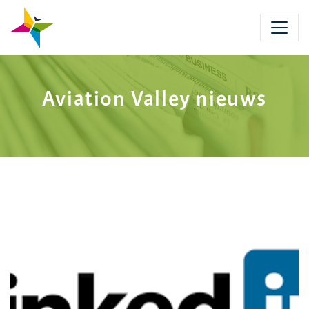
Skip
to
main
content
Aviation Valley nieuws