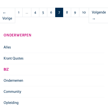
(huidige)
←
1
…
4
5
6
7
8
9
10
Volgende
Vorige
→
ONDERWERPEN
Alles
Krant Quotes
BIZ
Ondernemen
Community
Opleiding