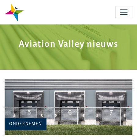
Skip
to
main
content
Aviation Valley nieuws
CATEGORIE:
ONDERNEMEN