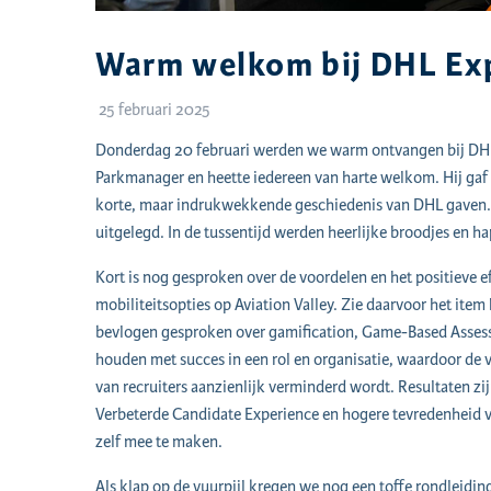
Warm welkom bij DHL Ex
25 februari 2025
Donderdag 20 februari werden we warm ontvangen bij DHL 
Parkmanager en heette iedereen van harte welkom. Hij ga
korte, maar indrukwekkende geschiedenis van DHL gaven.
uitgelegd. In de tussentijd werden heerlijke broodjes en hap
Kort is nog gesproken over de voordelen en het positieve e
mobiliteitsopties op Aviation Valley. Zie daarvoor het item
bevlogen gesproken over gamification, Game-Based Assess
houden met succes in een rol en organisatie, waardoor de v
van recruiters aanzienlijk verminderd wordt. Resultaten zij
Verbeterde Candidate Experience en hogere tevredenheid
zelf mee te maken.
Als klap op de vuurpijl kregen we nog een toffe rondleid