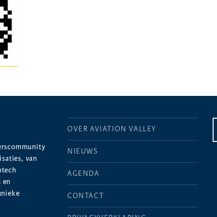
OVER AVIATION VALLEY
merscommunity
NIEUWS
saties, van
htech
AGENDA
s en
unieke
CONTACT