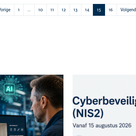
(huidige)
orige
1
…
10
11
12
13
14
15
16
Volgen