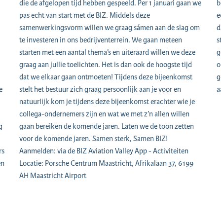
die de afgelopen tijd hebben gespeeld. Per 1 januari gaan we
b
pas echt van start met de BIZ. Middels deze
e
samenwerkingsvorm willen we graag sámen aan de slag om
d
te investeren in ons bedrijventerrein. We gaan meteen
s
starten met een aantal thema’s en uiteraard willen we deze
g
graag aan jullie toelichten. Het is dan ook de hoogste tijd
o
dat we elkaar gaan ontmoeten! Tijdens deze bijeenkomst
g
e
stelt het bestuur zich graag persoonlijk aan je voor en
a
natuurlijk kom je tijdens deze bijeenkomst erachter wie je
collega-ondernemers zijn en wat we met z’n allen willen
g
gaan bereiken de komende jaren. Laten we de toon zetten
voor de komende jaren. Samen sterk, Samen BIZ!
rs
Aanmelden: via de BIZ Aviation Valley App - Activiteiten
en
Locatie: Porsche Centrum Maastricht, Afrikalaan 37, 6199
AH Maastricht Airport