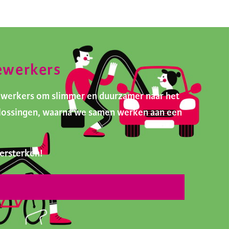
ewerkers
ewerkers om slimmer en duurzamer naar het
oplossingen, waarna we samen werken aan een
ersterken!