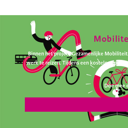
Mobilit
Binnen het project Gezamenlijke Mobilite
werk te reizen. Tijdens een kosteloze pilo
Doe mee e