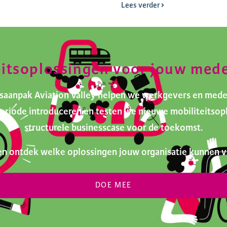
Lees verder
eitsoplossingen voor jouw med
itsaanpak Aviation Valley helpen we werkgevers en med
tperiode introduceren en testen we nieuwe mobiliteits
structurele businesscase voor de toekomst.
n ontdek welke oplossingen jouw organisatie kunnen v
DOE MEE