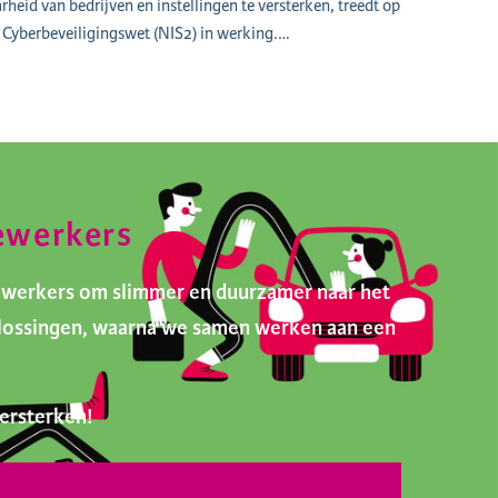
heid van bedrijven en instellingen te versterken, treedt op
Cyberbeveiligingswet (NIS2) in werking.…
ewerkers
ewerkers om slimmer en duurzamer naar het
oplossingen, waarna we samen werken aan een
ersterken!