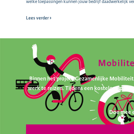
welke toepassingen kunnen jouw bedrijf daadwerkelijk ve
Lees verder
Mobilit
Binnen het project Gezamenlijke Mobilite
werk te reizen. Tijdens een kosteloze pilo
Doe mee e