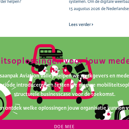
rder helpen?
systemen. Om de digitale weerbaar
15 augustus 2026 de Nederlandse 
Lees verder
eitsoplossingen voor jouw med
itsaanpak Aviation Valley helpen we werkgevers en med
tperiode introduceren en testen we nieuwe mobiliteits
structurele businesscase voor de toekomst.
n ontdek welke oplossingen jouw organisatie kunnen v
DOE MEE