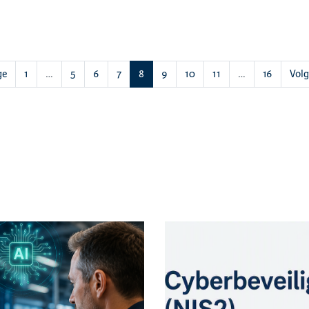
(huidige)
ge
1
…
5
6
7
8
9
10
11
…
16
Vol