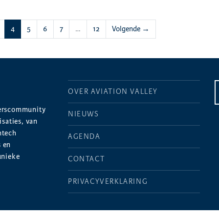
(huidige)
4
5
6
7
…
12
Volgende →
OVER AVIATION VALLEY
merscommunity
NIEUWS
saties, van
htech
AGENDA
s en
unieke
CONTACT
PRIVACYVERKLARING