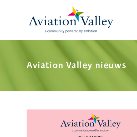
Skip
to
main
content
Aviation Valley nieuws