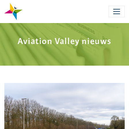
Skip
to
main
content
Aviation Valley nieuws