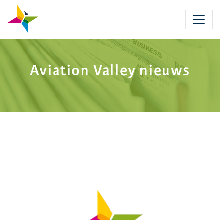
Skip
to
main
content
Aviation Valley nieuws