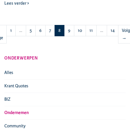
Lees verder
(huidige)
1
…
5
6
7
8
9
10
11
…
14
Vol
ge
→
ONDERWERPEN
Alles
Krant Quotes
BIZ
Ondernemen
Community