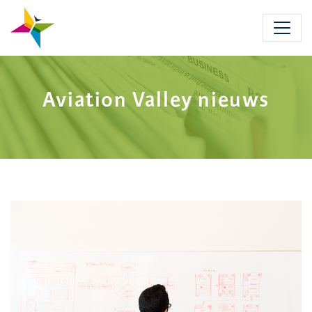
Skip
to
main
content
Aviation Valley nieuws