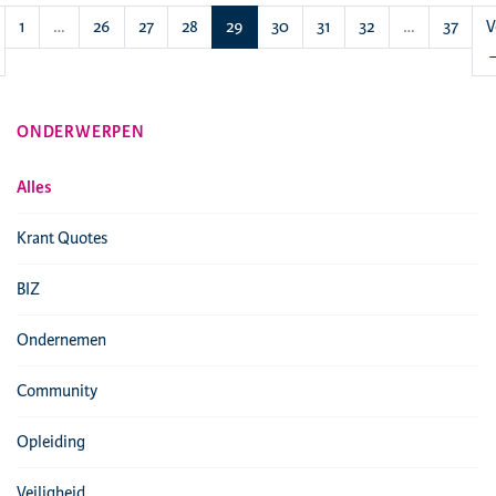
(huidige)
1
…
26
27
28
29
30
31
32
…
37
V
ONDERWERPEN
Alles
Krant Quotes
BIZ
Ondernemen
Community
Opleiding
Veiligheid