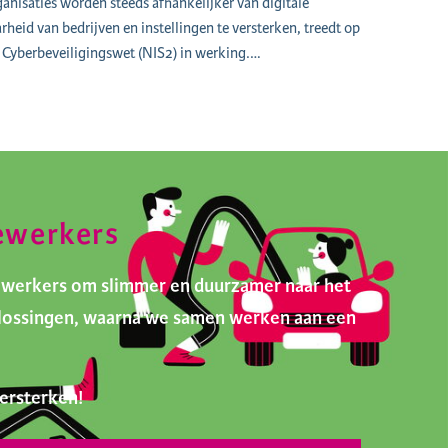
nisaties worden steeds afhankelijker van digitale
heid van bedrijven en instellingen te versterken, treedt op
Cyberbeveiligingswet (NIS2) in werking.…
ewerkers
ewerkers om slimmer en duurzamer naar het
oplossingen, waarna we samen werken aan een
ersterken!