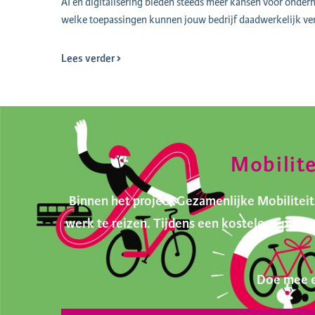
AI en digitalisering bieden steeds meer kansen voor onder
welke toepassingen kunnen jouw bedrijf daadwerkelijk ve
Lees verder
Mobilit
Binnen het project Gezamenlijke Mobilite
werk te reizen. Tijdens een kosteloze pilo
Doe mee e