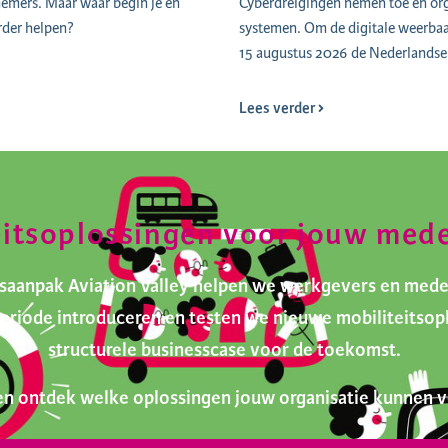
nemers. Maar waar begin je en
Cyberdreigingen nemen toe en orga
rder helpen?
systemen. Om de digitale weerbaar
15 augustus 2026 de Nederlandse 
Lees verder
eitsoplossingen voor jouw med
itsaanpak Aviation Valley helpen we werkgevers en med
tperiode introduceren en testen we nieuwe mobiliteits
structurele businesscase voor de toekomst.
n ontdek welke oplossingen jouw organisatie kunnen v