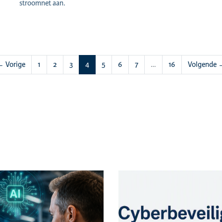
stroomnet aan.
(huidige)
 Vorige
1
2
3
4
5
6
7
…
16
Volgende