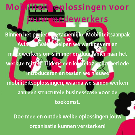
Mobiliteitsoplossingen voor
jouw medewerkers
Binnen het project Gezamenlijke Mobiliteitsaanpak
Aviation Valley helpen we werkgevers en
medewerkers om slimmer en duurzamer naar het
werk te reizen. Tijdens een kosteloze pilotperiode
introduceren en testen we nieuwe
mobiliteitsoplossingen, waarna we samen werken
aan een structurele businesscase voor de
toekomst.
Doe mee en ontdek welke oplossingen jouw
organisatie kunnen versterken!