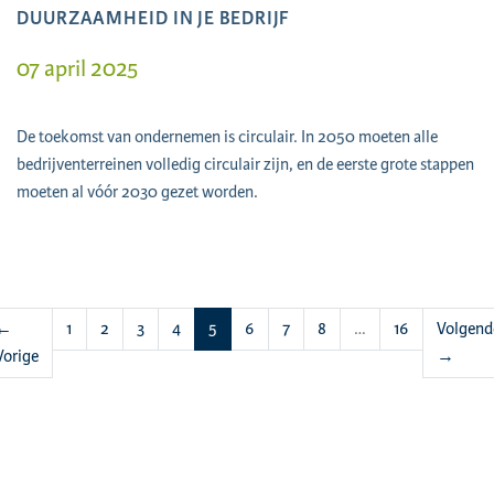
DUURZAAMHEID IN JE BEDRIJF
07 april 2025
De toekomst van ondernemen is circulair. In 2050 moeten alle
bedrijventerreinen volledig circulair zijn, en de eerste grote stappen
moeten al vóór 2030 gezet worden.
(huidige)
←
1
2
3
4
5
6
7
8
…
16
Volgend
Vorige
→