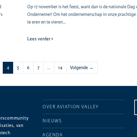
d
Op 17 november is het feest, want dan is de nationale Dag 
rs
Ondernemer! Om het ondernemerschap in onze prachtige
te eren en te vieren…
Lees verder
(huidige)
4
5
6
7
…
14
Volgende →
OVER AVIATION VALLEY
merscommunity
NIEUWS
saties, van
htech
AGENDA