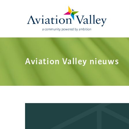
Skip
to
main
content
Aviation Valley nieuws