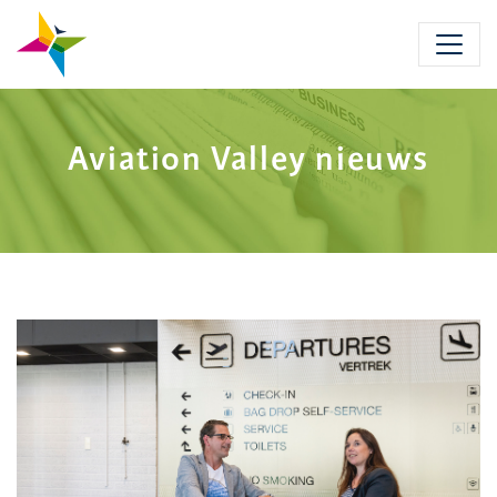
Skip
to
main
content
Aviation Valley nieuws