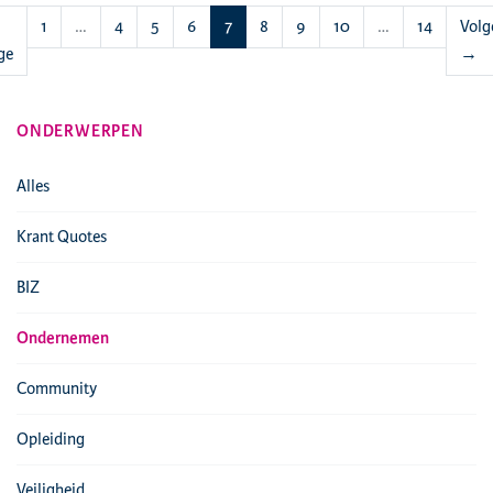
(huidige)
1
…
4
5
6
7
8
9
10
…
14
Volg
ge
→
ONDERWERPEN
Alles
Krant Quotes
BIZ
Ondernemen
Community
Opleiding
Veiligheid