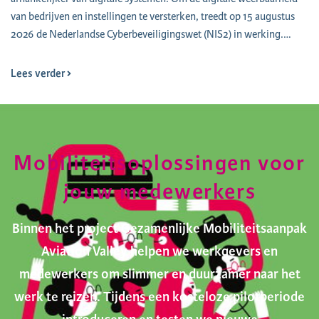
van bedrijven en instellingen te versterken, treedt op 15 augustus
2026 de Nederlandse Cyberbeveiligingswet (NIS2) in werking.…
Lees verder
Mobiliteitsoplossingen voor
jouw medewerkers
Binnen het project Gezamenlijke Mobiliteitsaanpak
Aviation Valley helpen we werkgevers en
medewerkers om slimmer en duurzamer naar het
werk te reizen. Tijdens een kosteloze pilotperiode